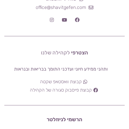
office@shavitgefen.com
ל
ק
ה
י
הצטרפי
ש
ל
נ
ו
ה
ל
ל
ה
ותהני ממידע חיוני ועדכני התומך בבריאות ובנראות
קבוצת וואסטאפ שקטה
קבוצת פייסבוק סגורה של הקהילה
הרשמי לניוזלטר