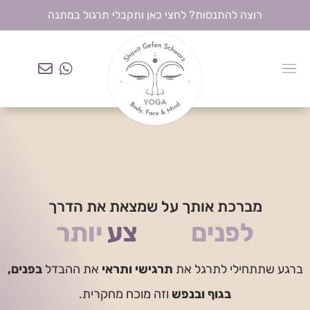
רוצה להתנסות? לחצי כאן ותקבלי תרגול במתנה
מברכת אותך על שמצאת את הדרך
לפנים
ו
ת
יותר
מ
ח
י
י
ר
י
ע
ברגע שתתחילי לתרגל את
תרגישי ותראי
את ההבדל
בפנים,
בגוף ובנפש
וזה מוכח מחקרית.